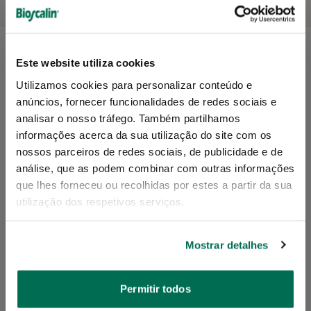
JUNTE-SE À
COMUNIDADE
Este website utiliza cookies
PRODUTOS
BIOSCALIN!
Utilizamos cookies para personalizar conteúdo e
RECOMENDADOS
Descubra mais sobre saúde e beleza
anúncios, fornecer funcionalidades de redes sociais e
capilar.
analisar o nosso tráfego. Também partilhamos
Para cada necessidade capilar, há uma rotina de cuidados
informações acerca da sua utilização do site com os
Subscreva a nossa newsletter e receba
Bioscalin
nossos parceiros de redes sociais, de publicidade e de
dicas exclusivas sobre cuidados,
que revitaliza o seu cabelo. Descubra a sua.
análise, que as podem combinar com outras informações
alimentação, styling e muito mais!
que lhes forneceu ou recolhidas por estes a partir da sua
utilização dos respetivos serviços.
Mostrar detalhes
Permitir todos
SUBMETER