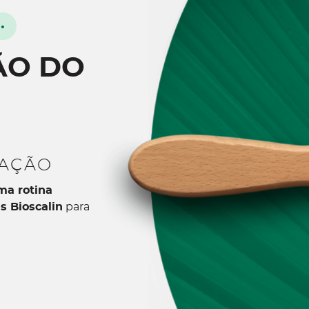
•
ÃO DO
IAÇÃO
ma rotina
s Bioscalin
para