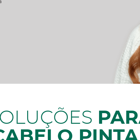
a
SOLUÇÕES
PAR
CABELO PINT