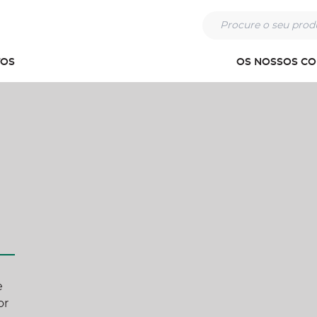
Procure o seu pr
OS
OS NOSSOS C
e
or