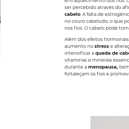
enfraquecimento dos fios. 
ser percebido através do a
cabelo
. A falta de estrogén
no couro cabeludo, o que po
nos fios. O cabelo pode torn
Além dos efeitos hormonais
aumento no
stress
e altera
intensificar a
queda de cab
vitaminas e minerais essencia
durante a
menopausa,
bem
fortaleçam os fios e promo