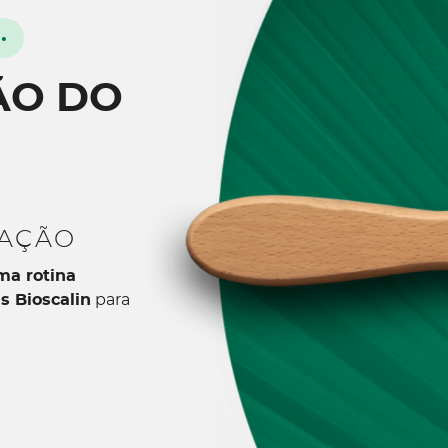
•
ÃO DO
IAÇÃO
ma rotina
s Bioscalin
para