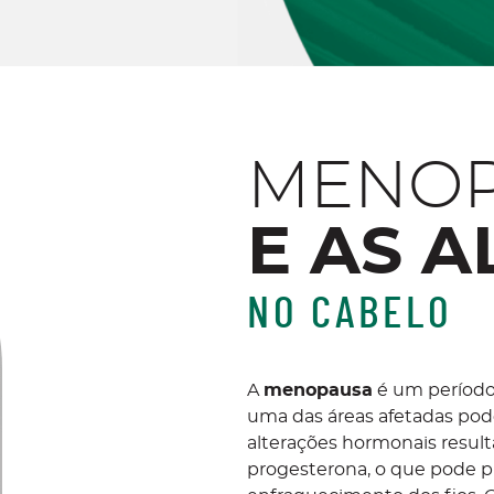
MENO
E AS 
NO CABELO
A
menopausa
é um período 
uma das áreas afetadas pode
alterações hormonais resul
progesterona, o que pode 