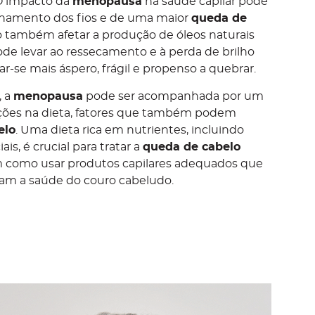
O impacto da
menopausa
na saúde capilar pode
finamento dos fios e de uma maior
queda de
io também afetar a produção de óleos naturais
de levar ao ressecamento e à perda de brilho
ar-se mais áspero, frágil e propenso a quebrar.
, a
menopausa
pode ser acompanhada por um
ções na dieta, fatores que também podem
elo
. Uma dieta rica em nutrientes, incluindo
is, é crucial para tratar a
queda de cabelo
 como usar produtos capilares adequados que
vam a saúde do couro cabeludo.