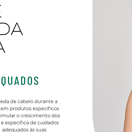
E
 DA
A
EQUADOS
da de cabelo durante a
tem produtos específicos
stimular o crescimento dos
 e específica de cuidados
s adequados às suas